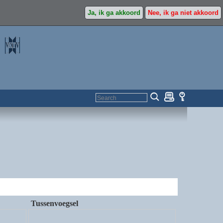
Ja, ik ga akkoord
Nee, ik ga niet akkoord
Tussenvoegsel