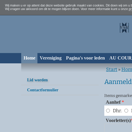
Wij maken u er op attent dat deze website gebruik maakt van cookies. Dit doen wij om u b
Wij vragen uw akkoord om dit te mogen blijven doen. Voor meer informatie kunt u onze
pr
Home
Vereniging
Pagina's voor leden
AU COU
Start
»
Hom
Lid worden
Aanmeldi
Contactformulier
Items gemarke
Aanhef
*
Dhr.
Voorletter(s)