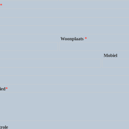
*
Woonplaats
*
Mobiel
ied
*
role