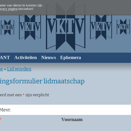
eter van dienst te kunnen zijn.
ivacy pagina
bezoeken!
RANT
Activiteiten
Nieuws
Ephemera
e
»
Lid worden
ngsformulier lidmaatschap
erd met een
*
zijn verplicht
Mevr.
*
Voornaam